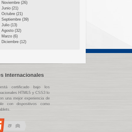
Noviembre (26)
Junio (21)
Octubre (21)
Septiembre (39)
Julio (13)
Agosto (32)
Marzo (6)
Diciembre (12)
s Internacionales
está certificado bajo los
rnacionales HTML5 y CSS3 lo
en una mejor experiencia de
ble con dispositivos como
blets.
aso%20a%20Paso&text=El%20Plan%20Paso%20a%20Paso,con%20restricciones%20y%20obl