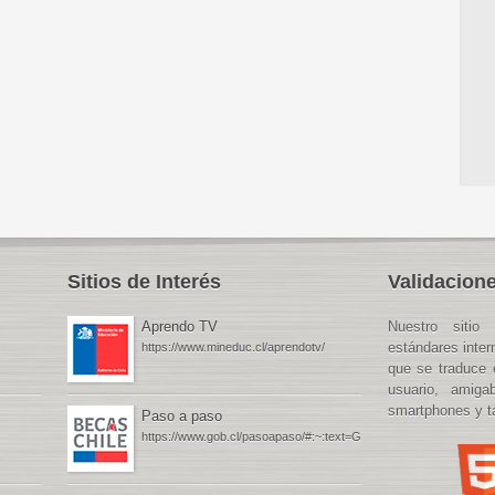
Sitios de Interés
Validacione
Aprendo TV
Nuestro sitio 
estándares inte
https://www.mineduc.cl/aprendotv/
que se traduce 
usuario, amiga
smartphones y ta
Paso a paso
https://www.gob.cl/pasoapaso/#:~:text=Gob.cl%20%2D%20P