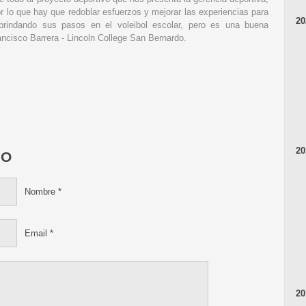
or lo que hay que redoblar esfuerzos y mejorar las experiencias para
20
brindando sus pasos en el voleibol escolar, pero es una buena
ncisco Barrera - Lincoln College San Bernardo.
20
IO
Nombre
*
Email
*
20