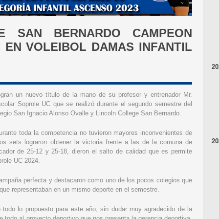
GE SAN BERNARDO CAMPEON
 EN VOLEIBOL DAMAS INFANTIL
20
ogran un nuevo título de la mano de su profesor y entrenador Mr.
colar Soprole UC que se realizó durante el segundo semestre del
legio San Ignacio Alonso Ovalle y Lincoln College San Bernardo.
durante toda la competencia no tuvieron mayores inconvenientes de
20
dos sets lograron obtener la victoria frente a las de la comuna de
ador de 25-12 y 25-18, dieron el salto de calidad que es permite
prole UC 2024.
campaña perfecta y destacaron como uno de los pocos colegios que
as que representaban en un mismo deporte en el semestre.
 todo lo propuesto para este año, sin dudar muy agradecido de la
e todo al proyecto deportivo que nos presenta la gerencia deportiva,