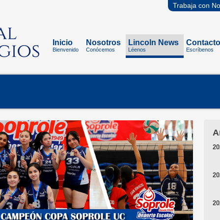
Trabaja con No
Inicio
Nosotros
Lincoln News
Contact
Bienvenido
Conócemos
Léenos
Escríbenos
A
20
20
20