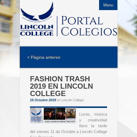
Menu
< Página anterior
FASHION TRASH
2019 EN LINCOLN
COLLEGE
15 Octubre 2019
en
Lincoln College
Luces, música
y creatividad
lleno la tarde
del viernes 11 de Octubre a Lincoln College