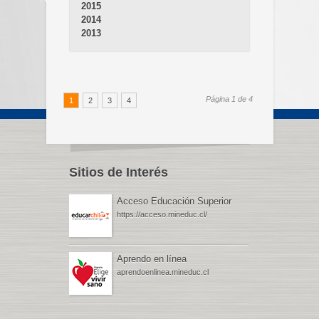
2015
2014
2013
Página 1 de 4
1
2
3
4
Sitios de Interés
Acceso Educación Superior
https://acceso.mineduc.cl/
Aprendo en línea
aprendoenlinea.mineduc.cl