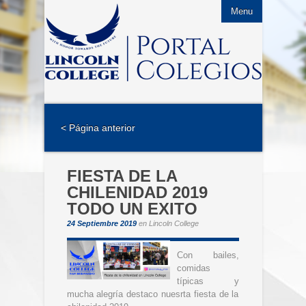
Menu
< Página anterior
FIESTA DE LA
CHILENIDAD 2019
TODO UN EXITO
24 Septiembre 2019
en
Lincoln College
Con bailes,
comidas
típicas y
mucha alegría destaco nuesrta fiesta de la