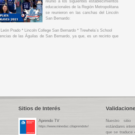
reunió a los siguientes establecimientos
educacionales de la Región Metropolitana
se reunieron en las canchas del Lincoln
San Bernardo:
l León Prado * Lincoln College San Bernardo * Trewhela´s School
dencias de las Águilas de San Bernardo, ya que, es un recinto que
Sitios de Interés
Validacione
Aprendo TV
Nuestro sitio 
estándares inte
https://www.mineduc.cl/aprendotv/
que se traduce 