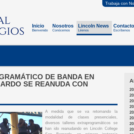
Trabaja con No
Inicio
Nosotros
Lincoln News
Contact
Bienvenido
Conócemos
Léenos
Escríbenos
GRAMÁTICO DE BANDA EN
A
NARDO SE REANUDA CON
20
20
20
20
A medida que se va retomando la
20
modalidad de clases presenciales,
20
diversos talleres extraprogramáticos se
20
han ido reanudando en Lincoln College
20