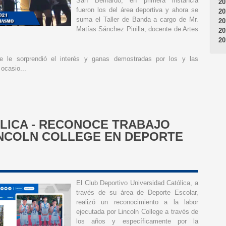
San Bernardo, en primera instancia
20
fueron los del área deportiva y ahora se
20
suma el Taller de Banda a cargo de Mr.
20
Matías Sánchez Pinilla, docente de Artes
20
20
 le sorprendió el interés y ganas demostradas por los y las
ocasio...
LICA - RECONOCE TRABAJO
INCOLN COLLEGE EN DEPORTE
El Club Deportivo Universidad Católica, a
través de su área de Deporte Escolar,
realizó un reconocimiento a la labor
ejecutada por Lincoln College a través de
los años y específicamente por la