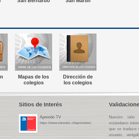
l
San Bernardo
San Martín
on
Mapas de los
Dirección de
s
colegios
los colegios
Sitios de Interés
Validacione
Aprendo TV
Nuestro sitio 
estándares inte
https://www.mineduc.cl/aprendotv/
que se traduce 
usuario, amiga