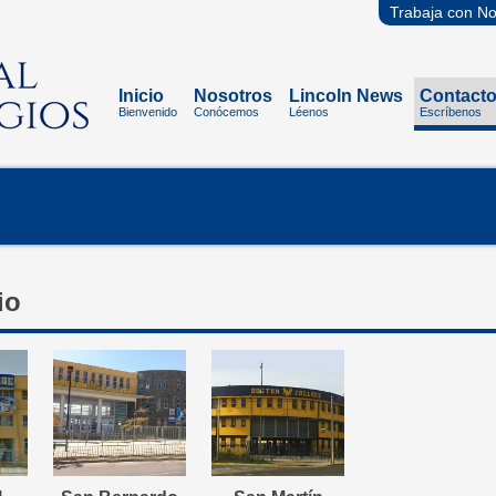
Trabaja con No
Inicio
Nosotros
Lincoln News
Contact
Bienvenido
Conócemos
Léenos
Escríbenos
io