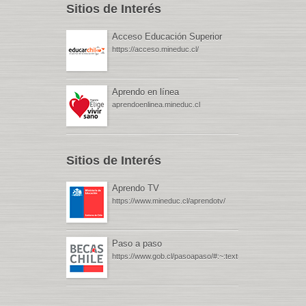
Sitios de Interés
Acceso Educación Superior
https://acceso.mineduc.cl/
Aprendo en línea
aprendoenlinea.mineduc.cl
Sitios de Interés
Aprendo TV
https://www.mineduc.cl/aprendotv/
Paso a paso
https://www.gob.cl/pasoapaso/#:~:text=Gob.cl%20%