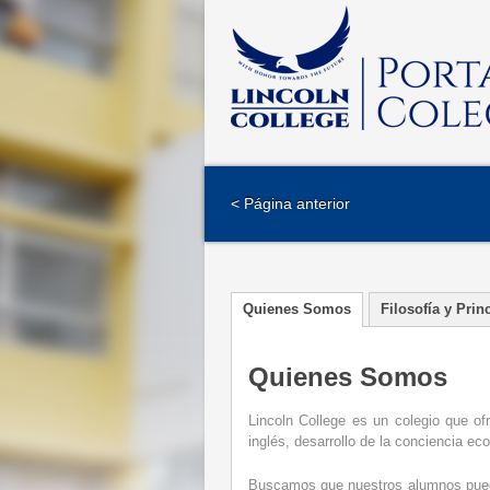
< Página anterior
Quienes Somos
Filosofía y Prin
Quienes Somos
Lincoln College es un colegio que of
inglés, desarrollo de la conciencia ec
Buscamos que nuestros alumnos puedan