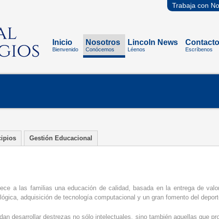
Trabaja con No
Inicio
Nosotros
Lincoln News
Contact
Bienvenido
Conócemos
Léenos
Escríbenos
cipios
Gestión Educacional
rece a las familias una educación de calidad, basada en la entrega de val
ológica, adquisición de tecnología computacional y un gran fomento del deporte
 desarrollar destrezas no sólo intelectuales, sino también aquellas que pro