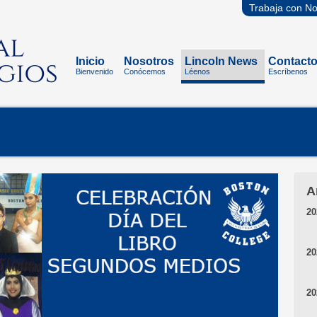
Trabaja con No
Inicio
Nosotros
Lincoln News
Contact
Bienvenido
Conócemos
Léenos
Escríbenos
A
20
20
20