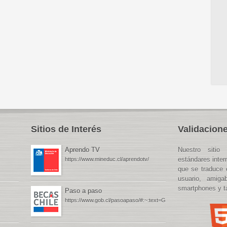
Sitios de Interés
Validacione
Aprendo TV
Nuestro sitio 
estándares inte
https://www.mineduc.cl/aprendotv/
que se traduce 
usuario, amiga
smartphones y ta
Paso a paso
https://www.gob.cl/pasoapaso/#:~:text=Gob.cl%20%2D%20P