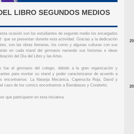
DEL LIBRO SEGUNDOS MEDIOS
 esta ocasión son los estudiantes de segundo medio los encargados
nd que se presentan durante esta actividad. Gracias a la dedicación
20
ntes, son las obras literarias, los comic y algunas culturas con sus
ibirán en cada stand del gimnasio narrando sus historias e ideas
bración del Día del Libro y las Artes.
o fue el gimnasio del colegio, debido a la gran organización y
diantes para montar su stand y poder caracterizarse de acuerdo a
llas encontramos: La Naranja Mecánica, Caperucita Roja, David y
En el caso de los comics encontramos a Barrabases y Condorito.
20
es que participaron en esta iniciativa.