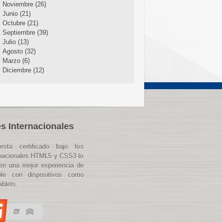
Noviembre (26)
Junio (21)
Octubre (21)
Septiembre (39)
Julio (13)
Agosto (32)
Marzo (6)
Diciembre (12)
s Internacionales
está certificado bajo los
rnacionales HTML5 y CSS3 lo
en una mejor experiencia de
ble con dispositivos como
blets.
aso%20a%20Paso&text=El%20Plan%20Paso%20a%20Paso,con%20restricciones%20y%20obl