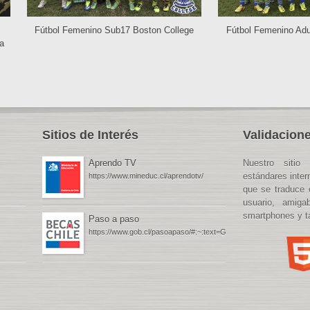
Fútbol Femenino Sub17 Boston College
Fútbol Femenino Adu
a
Sitios de Interés
Validacione
Aprendo TV
Nuestro sitio 
estándares inte
https://www.mineduc.cl/aprendotv/
que se traduce 
usuario, amiga
smartphones y ta
Paso a paso
https://www.gob.cl/pasoapaso/#:~:text=Gob.cl%20%2D%20P