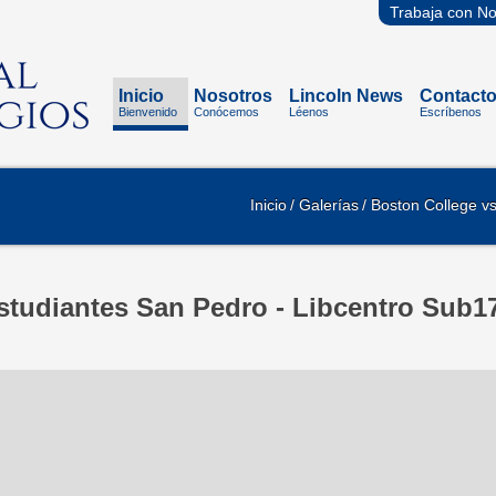
Trabaja con No
Inicio
Nosotros
Lincoln News
Contact
Bienvenido
Conócemos
Léenos
Escríbenos
Inicio
/ Galerías
/ Boston College v
studiantes San Pedro - Libcentro Sub1