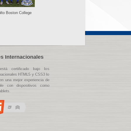
lto Boston College
s Internacionales
está certificado bajo los
rnacionales HTML5 y CSS3 lo
en una mejor experiencia de
ble con dispositivos como
blets.
aso%20a%20Paso&text=El%20Plan%20Paso%20a%20Paso,con%20restricciones%20y%20obl