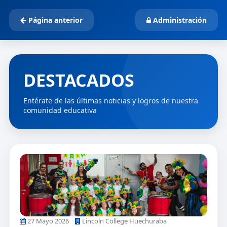
Página anterior
Administración
DESTACADOS
Entérate de las últimas noticias y logros de nuestra
comunidad educativa
27 Mayo 2026
Lincoln College Huechuraba