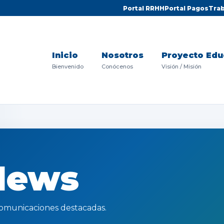
Portal RRHH
Portal Pagos
Trab
Inicio
Nosotros
Proyecto Edu
Bienvenido
Conócenos
Visión / Misión
News
y comunicaciones destacadas.