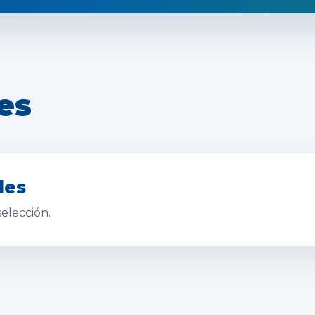
es
les
elección.