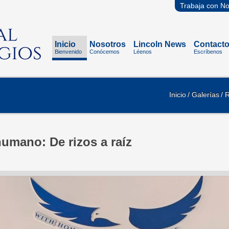
Trabaja con No
Inicio
Nosotros
Lincoln News
Contact
Bienvenido
Conócemos
Léenos
Escríbenos
Inicio
/ Galerías
/ 
umano: De rizos a raíz